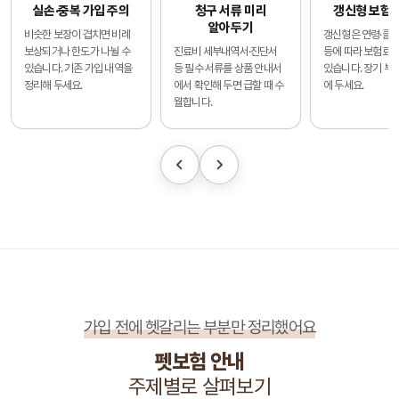
실손·중복 가입 주의
청구 서류 미리
갱신형 보험
알아두기
비슷한 보장이 겹치면 비례
갱신형은 연령·클레
보상되거나 한도가 나뉠 수
진료비 세부내역서·진단서
등에 따라 보험료가
있습니다. 기존 가입 내역을
등 필수 서류를 상품 안내서
있습니다. 장기 부
정리해 두세요.
에서 확인해 두면 급할 때 수
에 두세요.
월합니다.
가입 전에 헷갈리는 부분만 정리했어요
펫보험 안내
주제별로 살펴보기