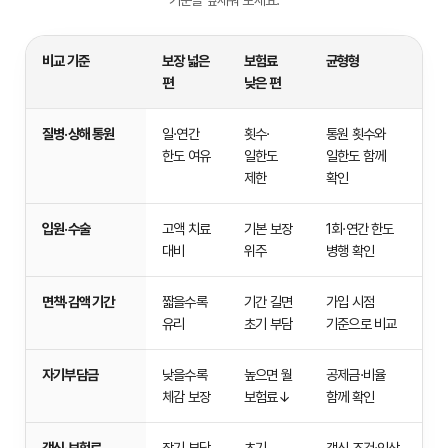
기준을 앞세워 보세요.
비교 기준
보장 넓은
보험료
균형형
편
낮은 편
펫
질병·상해 통원
일·연간
횟수·
통원 횟수와
보
한도 여유
일한도
일한도 함께
험
제한
확인
상
품
유
입원·수술
고액 치료
기본 보장
1회·연간 한도
형
대비
위주
병행 확인
별
비
면책·감액 기간
짧을수록
기간 길면
가입 시점
교
유리
초기 부담
기준으로 비교
기
준
자기부담금
낮을수록
높으면 월
공제금·비율
표
체감 보장
보험료↓
함께 확인
갱신·보험료
장기 부담
초기
갱신 조건·인상